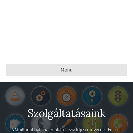
Menü
Szolgáltatásaink
A
MiniPortál Light
használata 1 évig teljesen ingyenes. Emellett