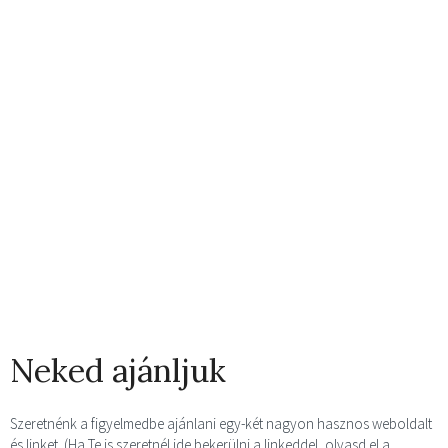
Neked ajánljuk
Szeretnénk a figyelmedbe ajánlani egy-két nagyon hasznos weboldalt
és linket. (Ha Te is szeretnél ide bekerülni a linkeddel, olvasd el a