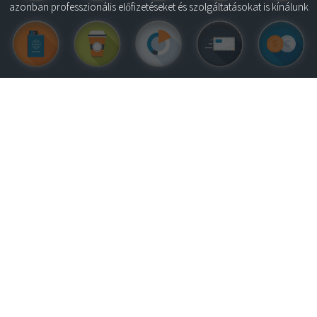
azonban professzionális előfizetéseket és szolgáltatásokat is kínálunk