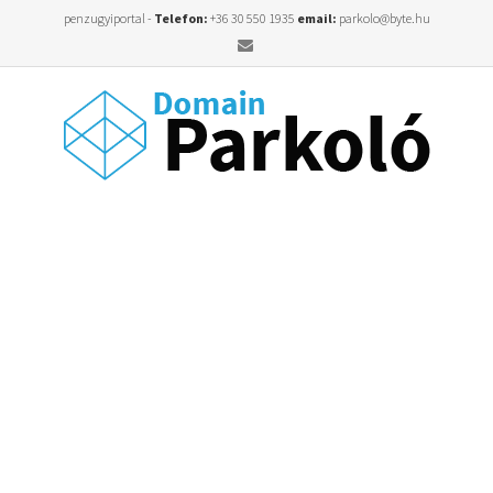
penzugyiportal -
Telefon:
+36 30 550 1935
email:
parkolo@byte.hu
Email