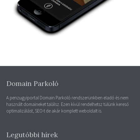
Domain Parkoló
A penzugyiportal Domain Parkoló rendszerünkben eladó és nem
használt domaineket találsz. Ezen kívül rendelhetsz tülünk kereső
optimalizálást, SEO-t de akár komplett weboldalt is.
Legutóbbi hírek