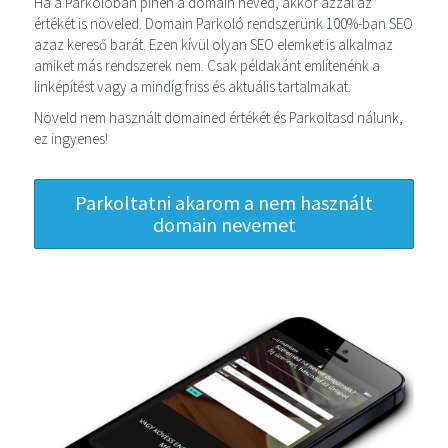
Ha a Parkolóban pihen a domain neved, akkor azzal az
értékét is növeled. Domain Parkoló rendszerünk 100%-ban SEO
azaz kereső barát. Ezen kívül olyan SEO elemket is alkalmaz
amiket más rendszerek nem. Csak példakánt említenénk a
linképítést vagy a mindíg friss és aktuális tartalmakat.
Növeld nem használt domained értékét és Parkoltasd nálunk,
ez ingyenes!
Parkoltatni akarom a nem használt
domain nevemet