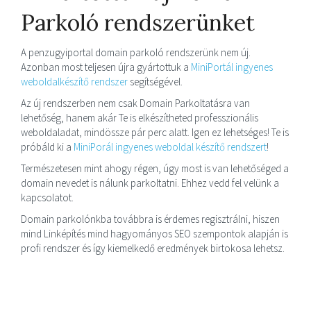
Parkoló rendszerünket
A penzugyiportal domain parkoló rendszerünk nem új.
Azonban most teljesen újra gyártottuk a
MiniPortál ingyenes
weboldalkészítő rendszer
segítségével.
Az új rendszerben nem csak Domain Parkoltatásra van
lehetőség, hanem akár Te is elkészítheted professzionális
weboldaladat, mindössze pár perc alatt. Igen ez lehetséges! Te is
próbáld ki a
MiniPorál ingyenes weboldal készítő rendszert
!
Természetesen mint ahogy régen, úgy most is van lehetőséged a
domain nevedet is nálunk parkoltatni. Ehhez vedd fel velünk a
kapcsolatot.
Domain parkolónkba továbbra is érdemes regisztrálni, hiszen
mind Linképítés mind hagyományos SEO szempontok alapján is
profi rendszer és így kiemelkedő eredmények birtokosa lehetsz.