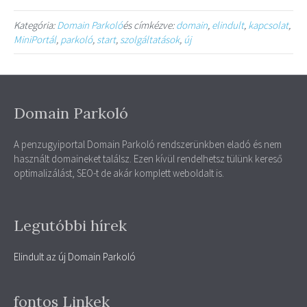
Kategória:
Domain Parkoló
és címkézve:
domain
,
elindult
,
kapcsolat
,
MiniPortál
,
parkoló
,
start
,
szolgáltatások
,
új
Domain Parkoló
A penzugyiportal Domain Parkoló rendszerünkben eladó és nem
használt domaineket találsz. Ezen kívül rendelhetsz tülünk kereső
optimalizálást, SEO-t de akár komplett weboldalt is.
Legutóbbi hírek
Elindult az új Domain Parkoló
fontos Linkek