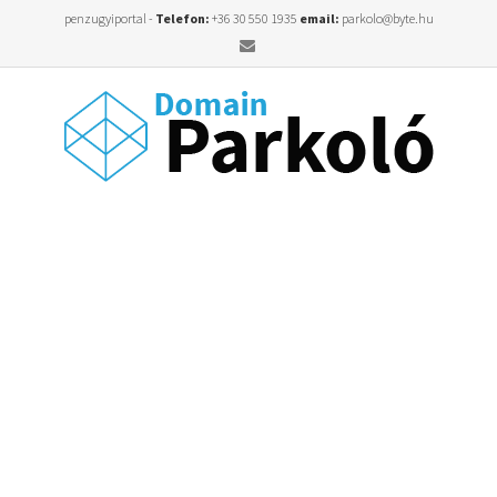
penzugyiportal -
Telefon:
+36 30 550 1935
email:
parkolo@byte.hu
Email